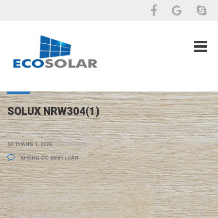
SOLUX NRW304(1)
30 THÁNG 1, 2026
CATEGORY:
KHÔNG CÓ BÌNH LUẬN