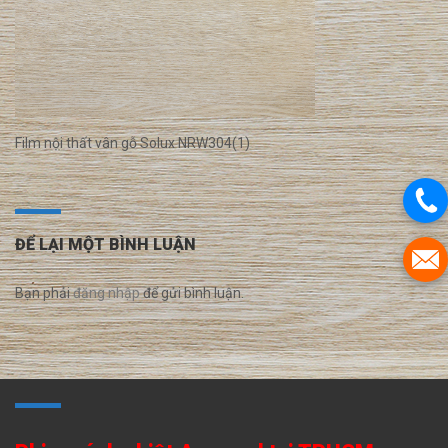
Film nội thất vân gỗ Solux NRW304(1)
ĐỂ LẠI MỘT BÌNH LUẬN
Bạn phải
đăng nhập
để gửi bình luận.