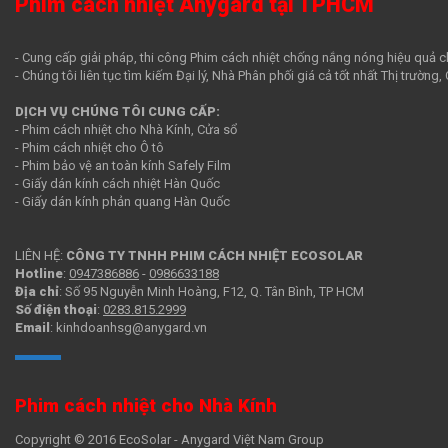
Phim cách nhiệt Anygard tại TPHCM
- Cung cấp giải pháp, thi công Phim cách nhiệt chống nắng nóng hiệu quả c
- Chúng tôi liên tục tìm kiếm Đại lý, Nhà Phân phối giá cả tốt nhất Thị trường
DỊCH VỤ CHÚNG TÔI CUNG CẤP:
- Phim cách nhiệt cho Nhà Kính, Cửa sổ
- Phim cách nhiệt cho Ô tô
- Phim bảo vệ an toàn kính Safely Film
- Giấy dán kính cách nhiệt Hàn Quốc
- Giấy dán kính phản quang Hàn Quốc
LIÊN HỆ:
CÔNG TY TNHH PHIM CÁCH NHIỆT ECOSOLAR
Hotline
:
0947386886
-
0986633188
Địa chỉ
: Số 95 Nguyễn Minh Hoàng, F12, Q. Tân Bình, TP HCM
Số điện thoại
:
0283.815.2999
Email
: kinhdoanhsg@anygard.vn
Phim cách nhiệt cho Nhà Kính
Copyright © 2016 EcoSolar - Anygard Việt Nam Group