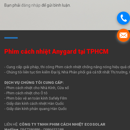
Bạn phải
đăng nhập
để gửi bình luận.
Phim cách nhiệt Anygard tại TPHCM
- Cung cấp giải pháp, thi công Phim cách nhiệt chống nắng nóng hiệu quả c
- Chúng tôi liên tục tìm kiếm Đại lý, Nhà Phân phối giá cả tốt nhất Thị trường
DỊCH VỤ CHÚNG TÔI CUNG CẤP:
- Phim cách nhiệt cho Nhà Kính, Cửa sổ
- Phim cách nhiệt cho Ô tô
- Phim bảo vệ an toàn kính Safely Film
- Giấy dán kính cách nhiệt Hàn Quốc
- Giấy dán kính phản quang Hàn Quốc
LIÊN HỆ:
CÔNG TY TNHH PHIM CÁCH NHIỆT ECOSOLAR
Hotline
:
0947386886
-
0986633188