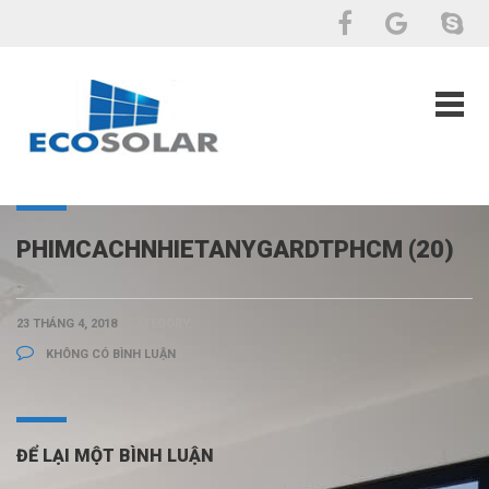
PHIMCACHNHIETANYGARDTPHCM (20)
23 THÁNG 4, 2018
CATEGORY:
KHÔNG CÓ BÌNH LUẬN
ĐỂ LẠI MỘT BÌNH LUẬN