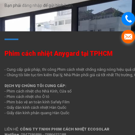
Bạn phải
đăng nhập
để gửi bình luận.
Phim cách nhiệt Anygard tại TPHCM
- Cung cấp giải pháp, thi công Phim cách nhiệt chống nắng nóng hiệu quả c
- Chúng tôi liên tục tìm kiếm Đại lý, Nhà Phân phối giá cả tốt nhất Thị trường
DỊCH VỤ CHÚNG TÔI CUNG CẤP:
- Phim cách nhiệt cho Nhà Kính, Cửa sổ
- Phim cách nhiệt cho Ô tô
- Phim bảo vệ an toàn kính Safely Film
- Giấy dán kính cách nhiệt Hàn Quốc
- Giấy dán kính phản quang Hàn Quốc
LIÊN HỆ:
CÔNG TY TNHH PHIM CÁCH NHIỆT ECOSOLAR
Hotline
:
0947386886
-
0986633188