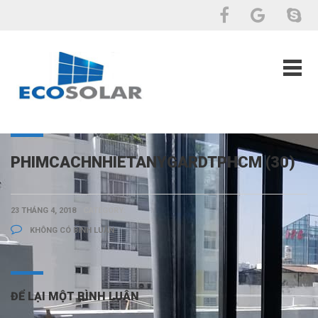
PHIMCACHNHIETANYGARDTPHCM (30)
23 THÁNG 4, 2018
CATEGORY:
KHÔNG CÓ BÌNH LUẬN
ĐỂ LẠI MỘT BÌNH LUẬN