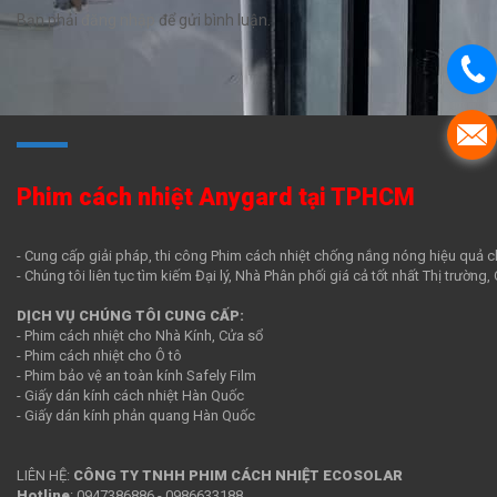
Bạn phải
đăng nhập
để gửi bình luận.
Phim cách nhiệt Anygard tại TPHCM
- Cung cấp giải pháp, thi công Phim cách nhiệt chống nắng nóng hiệu quả c
- Chúng tôi liên tục tìm kiếm Đại lý, Nhà Phân phối giá cả tốt nhất Thị trường
DỊCH VỤ CHÚNG TÔI CUNG CẤP:
- Phim cách nhiệt cho Nhà Kính, Cửa sổ
- Phim cách nhiệt cho Ô tô
- Phim bảo vệ an toàn kính Safely Film
- Giấy dán kính cách nhiệt Hàn Quốc
- Giấy dán kính phản quang Hàn Quốc
LIÊN HỆ:
CÔNG TY TNHH PHIM CÁCH NHIỆT ECOSOLAR
Hotline
:
0947386886
-
0986633188