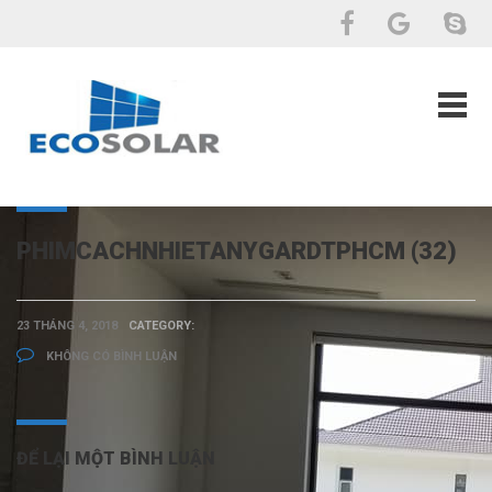
PHIMCACHNHIETANYGARDTPHCM (32)
23 THÁNG 4, 2018
CATEGORY:
KHÔNG CÓ BÌNH LUẬN
ĐỂ LẠI MỘT BÌNH LUẬN