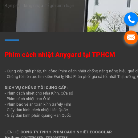
Bạn phải
đăng nhập
để gửi bình luận.
Phim cách nhiệt Anygard tại TPHCM
- Cung cấp giải pháp, thi công Phim cách nhiệt chống nắng nóng hiệu quả c
- Chúng tôi liên tục tìm kiếm Đại lý, Nhà Phân phối giá cả tốt nhất Thị trường
DỊCH VỤ CHÚNG TÔI CUNG CẤP:
- Phim cách nhiệt cho Nhà Kính, Cửa sổ
- Phim cách nhiệt cho Ô tô
- Phim bảo vệ an toàn kính Safely Film
- Giấy dán kính cách nhiệt Hàn Quốc
- Giấy dán kính phản quang Hàn Quốc
LIÊN HỆ:
CÔNG TY TNHH PHIM CÁCH NHIỆT ECOSOLAR
Hotline
:
0947386886
-
0986633188