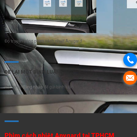
Độ truyền sáng phim cách nhiệt Anygard
ĐỂ LẠI MỘT BÌNH LUẬN
Bạn phải
đăng nhập
để gửi bình luận.
Phim cách nhiệt Anygard tại TPHCM