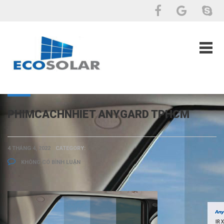
PHIMCACHNHIET ANYGARD TPHCM
4 THÁNG 4, 2022
CATEGORY:
KHÔNG CÓ BÌNH LUẬN