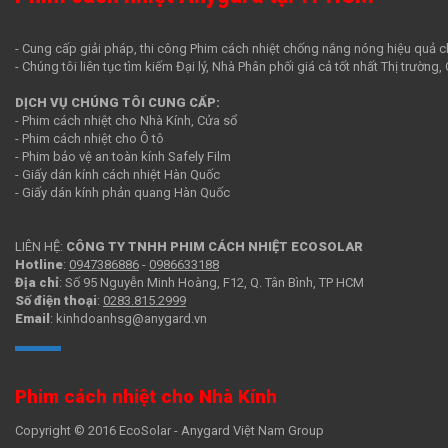
- Cung cấp giải pháp, thi công Phim cách nhiệt chống nắng nóng hiệu quả c
- Chúng tôi liên tục tìm kiếm Đại lý, Nhà Phân phối giá cả tốt nhất Thị trường
DỊCH VỤ CHÚNG TÔI CUNG CẤP:
- Phim cách nhiệt cho Nhà Kính, Cửa sổ
- Phim cách nhiệt cho Ô tô
- Phim bảo vệ an toàn kính Safely Film
- Giấy dán kính cách nhiệt Hàn Quốc
- Giấy dán kính phản quang Hàn Quốc
LIÊN HỆ:
CÔNG TY TNHH PHIM CÁCH NHIỆT ECOSOLAR
Hotline
:
0947386886
-
0986633188
Địa chỉ
: Số 95 Nguyễn Minh Hoàng, F12, Q. Tân Bình, TP HCM
Số điện thoại
:
0283.815.2999
Email
: kinhdoanhsg@anygard.vn
Phim cách nhiệt cho Nhà Kính
Copyright © 2016 EcoSolar - Anygard Việt Nam Group