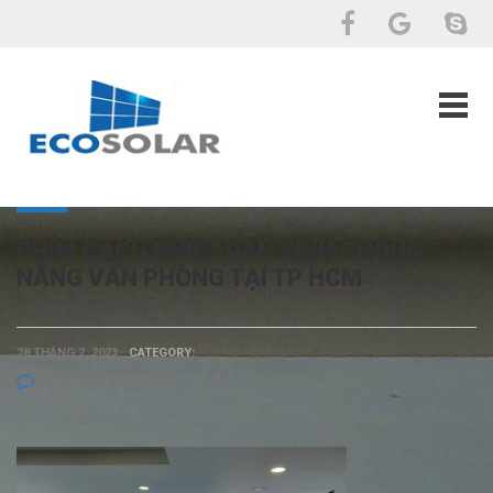
PHIM CÁCH NHIỆT DÁN KÍNH CHỐNG
NẮNG VĂN PHÒNG TẠI TP HCM
28 THÁNG 2, 2023
CATEGORY:
KHÔNG CÓ BÌNH LUẬN