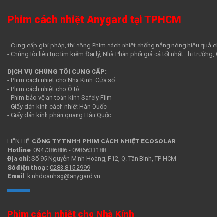
Phim cách nhiệt Anygard tại TPHCM
- Cung cấp giải pháp, thi công Phim cách nhiệt chống nắng nóng hiệu quả c
- Chúng tôi liên tục tìm kiếm Đại lý, Nhà Phân phối giá cả tốt nhất Thị trường
DỊCH VỤ CHÚNG TÔI CUNG CẤP:
- Phim cách nhiệt cho Nhà Kính, Cửa sổ
- Phim cách nhiệt cho Ô tô
- Phim bảo vệ an toàn kính Safely Film
- Giấy dán kính cách nhiệt Hàn Quốc
- Giấy dán kính phản quang Hàn Quốc
LIÊN HỆ:
CÔNG TY TNHH PHIM CÁCH NHIỆT ECOSOLAR
Hotline
:
0947386886
-
0986633188
Địa chỉ
: Số 95 Nguyễn Minh Hoàng, F12, Q. Tân Bình, TP HCM
Số điện thoại
:
0283.815.2999
Email
: kinhdoanhsg@anygard.vn
Phim cách nhiệt cho Nhà Kính