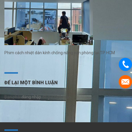
Phim cách nhiệt dán kính chống nắng văn phòng tại TP HCM
ĐỂ LẠI MỘT BÌNH LUẬN
Bạn phải
đăng nhập
để gửi bình luận.