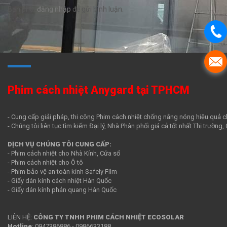
Bạn phải
đăng nhập
để gửi bình luận.
Phim cách nhiệt Anygard tại TPHCM
- Cung cấp giải pháp, thi công Phim cách nhiệt chống nắng nóng hiệu quả c
- Chúng tôi liên tục tìm kiếm Đại lý, Nhà Phân phối giá cả tốt nhất Thị trường
DỊCH VỤ CHÚNG TÔI CUNG CẤP:
- Phim cách nhiệt cho Nhà Kính, Cửa sổ
- Phim cách nhiệt cho Ô tô
- Phim bảo vệ an toàn kính Safely Film
- Giấy dán kính cách nhiệt Hàn Quốc
- Giấy dán kính phản quang Hàn Quốc
LIÊN HỆ:
CÔNG TY TNHH PHIM CÁCH NHIỆT ECOSOLAR
Hotline
:
0947386886
-
0986633188