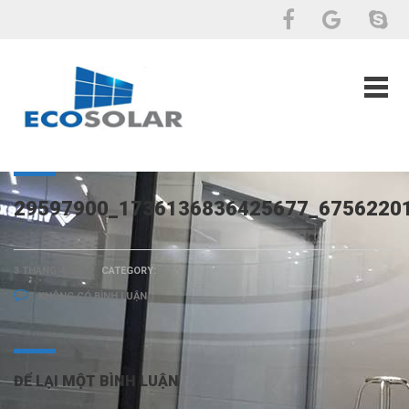
29597900_1736136836425677_6756220
3 THÁNG 4, 2018
CATEGORY:
KHÔNG CÓ BÌNH LUẬN
ĐỂ LẠI MỘT BÌNH LUẬN