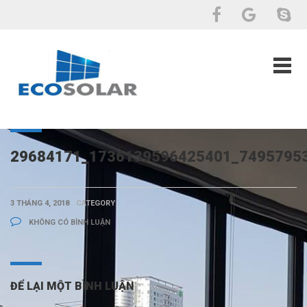
29684171_1736139596425401_7495795
3 THÁNG 4, 2018
CATEGORY:
KHÔNG CÓ BÌNH LUẬN
ĐỂ LẠI MỘT BÌNH LUẬN