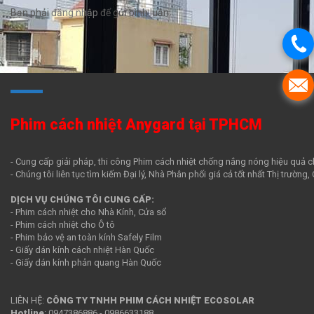
Bạn phải
đăng nhập
để gửi bình luận.
Phim cách nhiệt Anygard tại TPHCM
- Cung cấp giải pháp, thi công Phim cách nhiệt chống nắng nóng hiệu quả c
- Chúng tôi liên tục tìm kiếm Đại lý, Nhà Phân phối giá cả tốt nhất Thị trường
DỊCH VỤ CHÚNG TÔI CUNG CẤP:
- Phim cách nhiệt cho Nhà Kính, Cửa sổ
- Phim cách nhiệt cho Ô tô
- Phim bảo vệ an toàn kính Safely Film
- Giấy dán kính cách nhiệt Hàn Quốc
- Giấy dán kính phản quang Hàn Quốc
LIÊN HỆ:
CÔNG TY TNHH PHIM CÁCH NHIỆT ECOSOLAR
Hotline
:
0947386886
-
0986633188