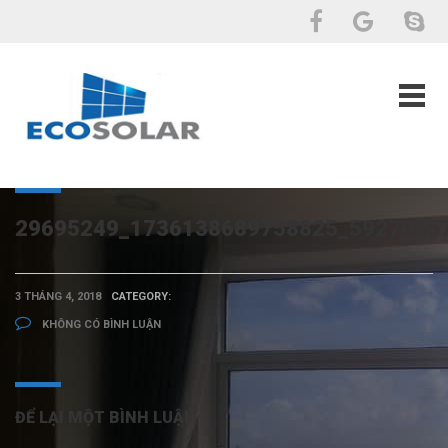
29695249_1736138689758825_5927035
3 THÁNG 4, 2018
CATEGORY:
KHÔNG CÓ BÌNH LUẬN
ĐỂ LẠI MỘT BÌNH LUẬN