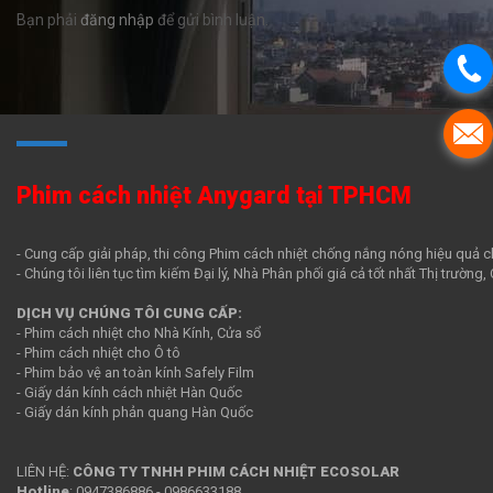
Bạn phải
đăng nhập
để gửi bình luận.
Phim cách nhiệt Anygard tại TPHCM
- Cung cấp giải pháp, thi công Phim cách nhiệt chống nắng nóng hiệu quả c
- Chúng tôi liên tục tìm kiếm Đại lý, Nhà Phân phối giá cả tốt nhất Thị trường
DỊCH VỤ CHÚNG TÔI CUNG CẤP:
- Phim cách nhiệt cho Nhà Kính, Cửa sổ
- Phim cách nhiệt cho Ô tô
- Phim bảo vệ an toàn kính Safely Film
- Giấy dán kính cách nhiệt Hàn Quốc
- Giấy dán kính phản quang Hàn Quốc
LIÊN HỆ:
CÔNG TY TNHH PHIM CÁCH NHIỆT ECOSOLAR
Hotline
:
0947386886
-
0986633188