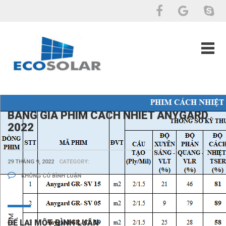
BANG GIA PHIM CACH NHIET ANYGARD
2022
29 THÁNG 9, 2022
CATEGORY:
KHÔNG CÓ BÌNH LUẬN
ĐỂ LẠI MỘT BÌNH LUẬN