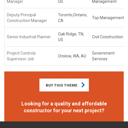
Manager
US
Management
Deputy Principal
Toronto,Ontario,
Top Management
Construction Manager
CA
Oak Ridge, TN,
Senior Industrial Planner
Civil Construction
US
Project Controls
Government
Onslow, WA, AU
Supervisor Job
Services
BUY THIS THEME
Looking for a quality and affordable
constructor for your next project?