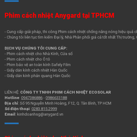
Phim cách nhiệt Anygard tại TPHCM
- Cung cấp giải pháp, thi công Phim cách nhiệt chống nắng nóng hiệu quả c
- Chúng tôi liên tục tìm kiếm Đại lý, Nhà Phân phối giá cả tốt nhất Thị trường
DỊCH VỤ CHÚNG TÔI CUNG CẤP:
- Phim cách nhiệt cho Nhà Kính, Cửa sổ
- Phim cách nhiệt cho Ô tô
- Phim bảo vệ an toàn kính Safely Film
- Giấy dán kính cách nhiệt Hàn Quốc
- Giấy dán kính phản quang Hàn Quốc
LIÊN HỆ:
CÔNG TY TNHH PHIM CÁCH NHIỆT ECOSOLAR
Hotline
:
0947386886
-
0986633188
Địa chỉ
: Số 95 Nguyễn Minh Hoàng, F12, Q. Tân Bình, TP HCM
Số điện thoại
:
0283.815.2999
Email
: kinhdoanhsg@anygard.vn