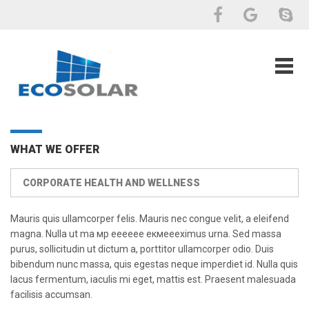
WHAT WE OFFER
CORPORATE HEALTH AND WELLNESS
Mauris quis ullamcorper felis. Mauris nec congue velit, a eleifend
magna. Nulla ut ma мр ееееее екмеееximus urna. Sed massa
purus, sollicitudin ut dictum a, porttitor ullamcorper odio. Duis
bibendum nunc massa, quis egestas neque imperdiet id. Nulla quis
lacus fermentum, iaculis mi eget, mattis est. Praesent malesuada
facilisis accumsan.