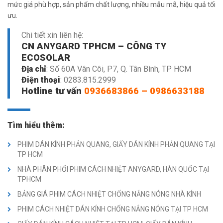
mức giá phù hợp, sản phẩm chất lượng, nhiều mẫu mã, hiệu quả tối
ưu.
Chi tiết xin liên hệ:
CN ANYGARD TPHCM – CÔNG TY
ECOSOLAR
Địa chỉ
: Số 60A Vân Côi, P7, Q. Tân Bình, TP HCM
Điện thoại
:
0283.815.2999
Hotline tư vấn
0936683866
–
0986633188
Tìm hiểu thêm:
PHIM DÁN KÍNH PHẢN QUANG, GIẤY DÁN KÍNH PHẢN QUANG TẠI
TP HCM
NHÀ PHÂN PHỐI PHIM CÁCH NHIỆT ANYGARD, HÀN QUỐC TẠI
TPHCM
BẢNG GIÁ PHIM CÁCH NHIỆT CHỐNG NẮNG NÓNG NHÀ KÍNH
PHIM CÁCH NHIỆT DÁN KÍNH CHỐNG NẮNG NÓNG TẠI TP HCM