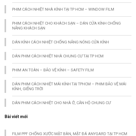
PHIM CÁCH NHIỆT NHÀ KÍNH TẠI TP HCM – WINDOW FILM
PHIM CÁCH NHIỆT CHO KHÁCH SẠN – DÁN CỬA KÍNH CHỐNG
NẮNG KHÁCH SẠN
DÁN KÍNH CÁCH NHIỆT CHỐNG NẮNG NÓNG CỬA KÍNH
DÁN PHIM CÁCH NHIỆT NHÀ CHUNG CƯ TẠI TP HCM
PHIM AN TOÀN – BẢO VỆ KÍNH – SAFETY FILM
DÁN PHIM CÁCH NHIỆT MÁI KÍNH TẠI TPHCM – PHIM BẢO VỆ MÁI
KÍNH, GIẾNG TRỜI
DÁN PHIM CÁCH NHIỆT CHO NHÀ Ở, CĂN HỘ CHUNG CƯ
Bài viết mới
FILM PPF CHỐNG XƯỚC MẶT BÀN, MẶT ĐÁ ANYGARD TẠI TP HCM