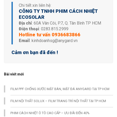
Chi tiết xin liên hệ:
CÔNG TY TNHH PHIM CÁCH NHIỆT
ECOSOLAR
Địa chỉ
: 60A Vân Côi, P.7, Q. Tân Bình TP HCM
Điện thoại
:
0283.815.2999
Hotline tư vấn
0936683866
Email
: kinhdoanhsg@anygard.vn
Cảm ơn bạn đã đến !
Bài viết mới
FILM PPF CHỐNG XƯỚC MẶT BÀN, MẶT ĐÁ ANYGARD TẠI TP HCM
FILM NỘI THẤT SOLUX – FILM TRANG TRÍ NỘI THẤT TẠI TP HCM
PHIM CÁCH NHIỆT Ô TÔ CAO CẤP – ƯU ĐÃI ĐẾN 40%