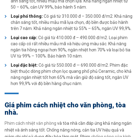
ánh sáng tốt, nhiều mẫu mã chọn lựa. Khả năng ngăn nhiệt từ
50 – 60%, cản UV 99%, bảo hành 5 năm.
Loại phổ thông:
Có giá từ 310.000 đ – 350.000 đ/m2. Khả năng
chắn sáng tốt, nhiều mẫu mã lựa chọn, độ bền được bảo hành
trên 7 năm. Khả năng ngăn nhiệt từ 55% – 65%, ngăn UV 99,9%.
Loại cao cấp:
Có giá từ 410.000 đ – 490.000 đ/m2. Loại phim
cao cấp có rất nhiều mẫu mã và hiệu ứng màu sắc. Khả năng
ngăn tia hồng ngoại hơn 90%, ngăn nhiệt hơn 70% và loại bỏ tia
UV từ 99% – 100%. Bảo hành 10 năm.
Loại đặc biệt:
Có giá từ 550.000 đ — 690.000 đ/m2. Phim đặc
biệt thuộc dòng phim chọn lọc quang phổ phủ Ceramic, cho khả
năng ngăn nhiệt tốt hơn 65% mà vẫn giữ độ sáng tốt, ngăn UV
hơn 99,9% với độ bền hàng chục năm.
Giá phim cách nhiệt cho văn phòng, tòa
nhà.
Phim cách nhiệt văn phòng
và tòa nhà cần đáp ứng khả năng ngăn
nhiệt và ánh sáng tốt. Chống nắng nóng, cản tia UV hiệu quả và
giảm chi phí sử dụng điều hòa làm mát. Phim
chống nắng cửa kính