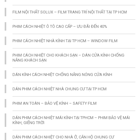
FILM NỘI THẤT SOLUX – FILM TRANG TRÍ NỘI THẤT TẠI TP HCM
PHIM CÁCH NHIỆT Ô TÔ CAO CẤP – ƯU ĐÃI ĐẾN 40%
PHIM CÁCH NHIỆT NHÀ KÍNH TẠI TP HCM – WINDOW FILM
PHIM CÁCH NHIỆT CHO KHÁCH SẠN – DÁN CỬA KÍNH CHỐNG
NẮNG KHÁCH SẠN
DÁN KÍNH CÁCH NHIỆT CHỐNG NẮNG NÓNG CỬA KÍNH
DÁN PHIM CÁCH NHIỆT NHÀ CHUNG CƯ TẠI TP HCM
PHIM AN TOÀN – BẢO VỆ KÍNH – SAFETY FILM
DÁN PHIM CÁCH NHIỆT MÁI KÍNH TẠI TPHCM – PHIM BẢO VỆ MÁI
KÍNH, GIẾNG TRỜI
DÁN PHIM CÁCH NHIỆT CHO NHÀ Ở, CĂN HỘ CHUNG CƯ