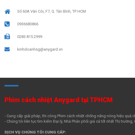
Số 60A Vân Côi, F7, Q. Tân Bình, TP HCM
0936683866
0283.815.2999
kinhdoanhsg@anygard.vn
Phim cách nhiệt Anygard tại TPHCM
- Cung cấp giải pháp, thi công Phim cách nhiệt chống nắng nóng hiệu quả c
- Chúng tôi liên tục tìm kiếm Đại lý, Nhà Phân phối giá cả tốt nhất Thị trường
DỊCH VỤ CHÚNG TÔI CUNG CẤP: