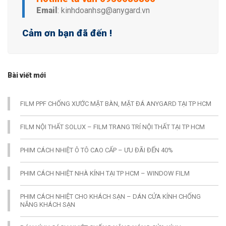
Email
: kinhdoanhsg@anygard.vn
Cảm ơn bạn đã đến !
Bài viết mới
FILM PPF CHỐNG XƯỚC MẶT BÀN, MẶT ĐÁ ANYGARD TẠI TP HCM
FILM NỘI THẤT SOLUX – FILM TRANG TRÍ NỘI THẤT TẠI TP HCM
PHIM CÁCH NHIỆT Ô TÔ CAO CẤP – ƯU ĐÃI ĐẾN 40%
PHIM CÁCH NHIỆT NHÀ KÍNH TẠI TP HCM – WINDOW FILM
PHIM CÁCH NHIỆT CHO KHÁCH SẠN – DÁN CỬA KÍNH CHỐNG
NẮNG KHÁCH SẠN