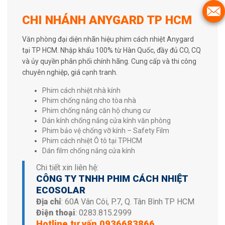
CHI NHÁNH ANYGARD TP HCM
Văn phòng đại diện nhãn hiệu phim cách nhiệt Anygard
tại TP HCM. Nhập khẩu 100% từ Hàn Quốc, đầy đủ CO, CQ
và ủy quyền phân phối chính hãng. Cung cấp và thi công
chuyên nghiệp, giá cạnh tranh.
Phim cách nhiệt nhà kính
Phim chống nắng cho tòa nhà
Phim chống nắng căn hộ chung cư
Dán kính chống nắng cửa kính văn phòng
Phim bảo vệ chống vỡ kính – Safety Film
Phim cách nhiệt Ô tô tại TPHCM
Dán film chống nắng cửa kính
Chi tiết xin liên hệ:
CÔNG TY TNHH PHIM CÁCH NHIỆT
ECOSOLAR
Địa chỉ
: 60A Vân Côi, P.7, Q. Tân Bình TP HCM
Điện thoại
:
0283.815.2999
Hotline tư vấn
0936683866