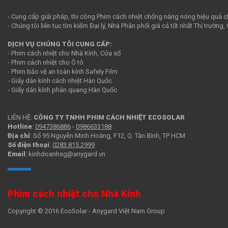
- Cung cấp giải pháp, thi công Phim cách nhiệt chống nắng nóng hiệu quả c
- Chúng tôi liên tục tìm kiếm Đại lý, Nhà Phân phối giá cả tốt nhất Thị trường
DỊCH VỤ CHÚNG TÔI CUNG CẤP:
- Phim cách nhiệt cho Nhà Kính, Cửa sổ
- Phim cách nhiệt cho Ô tô
- Phim bảo vệ an toàn kính Safely Film
- Giấy dán kính cách nhiệt Hàn Quốc
- Giấy dán kính phản quang Hàn Quốc
LIÊN HỆ:
CÔNG TY TNHH PHIM CÁCH NHIỆT ECOSOLAR
Hotline
:
0947386886
-
0986633188
Địa chỉ
: Số 95 Nguyễn Minh Hoàng, F12, Q. Tân Bình, TP HCM
Số điện thoại
:
0283.815.2999
Email
: kinhdoanhsg@anygard.vn
Phim cách nhiệt cho Nhà Kính
Copyright © 2016 EcoSolar - Anygard Việt Nam Group