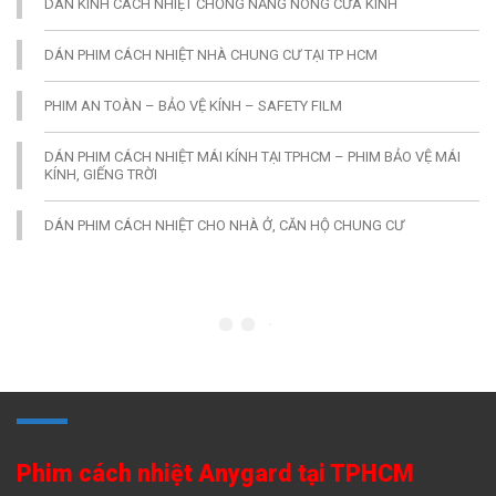
DÁN KÍNH CÁCH NHIỆT CHỐNG NẮNG NÓNG CỬA KÍNH
DÁN PHIM CÁCH NHIỆT NHÀ CHUNG CƯ TẠI TP HCM
PHIM AN TOÀN – BẢO VỆ KÍNH – SAFETY FILM
DÁN PHIM CÁCH NHIỆT MÁI KÍNH TẠI TPHCM – PHIM BẢO VỆ MÁI
KÍNH, GIẾNG TRỜI
DÁN PHIM CÁCH NHIỆT CHO NHÀ Ở, CĂN HỘ CHUNG CƯ
Phim cách nhiệt Anygard tại TPHCM