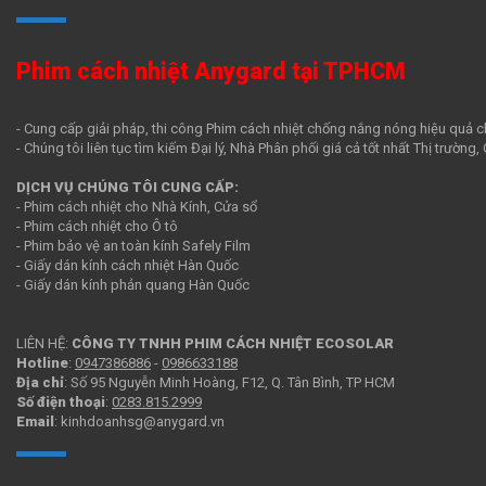
Phim cách nhiệt Anygard tại TPHCM
- Cung cấp giải pháp, thi công Phim cách nhiệt chống nắng nóng hiệu quả c
- Chúng tôi liên tục tìm kiếm Đại lý, Nhà Phân phối giá cả tốt nhất Thị trường
DỊCH VỤ CHÚNG TÔI CUNG CẤP:
- Phim cách nhiệt cho Nhà Kính, Cửa sổ
- Phim cách nhiệt cho Ô tô
- Phim bảo vệ an toàn kính Safely Film
- Giấy dán kính cách nhiệt Hàn Quốc
- Giấy dán kính phản quang Hàn Quốc
LIÊN HỆ:
CÔNG TY TNHH PHIM CÁCH NHIỆT ECOSOLAR
Hotline
:
0947386886
-
0986633188
Địa chỉ
: Số 95 Nguyễn Minh Hoàng, F12, Q. Tân Bình, TP HCM
Số điện thoại
:
0283.815.2999
Email
: kinhdoanhsg@anygard.vn