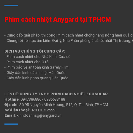
Phim cách nhiệt Anygard tại TPHCM
- Cung cấp giải pháp, thi công Phim cách nhiệt chống nắng nóng hiệu quả c
- Chúng tôi liên tục tìm kiếm Đại lý, Nhà Phân phối giá cả tốt nhất Thị trường
DỊCH VỤ CHÚNG TÔI CUNG CẤP:
- Phim cách nhiệt cho Nhà Kính, Cửa sổ
- Phim cách nhiệt cho Ô tô
- Phim bảo vệ an toàn kính Safely Film
- Giấy dán kính cách nhiệt Hàn Quốc
- Giấy dán kính phản quang Hàn Quốc
LIÊN HỆ:
CÔNG TY TNHH PHIM CÁCH NHIỆT ECOSOLAR
Hotline
:
0947386886
-
0986633188
Địa chỉ
: Số 95 Nguyễn Minh Hoàng, F12, Q. Tân Bình, TP HCM
Số điện thoại
:
0283.815.2999
Email
: kinhdoanhsg@anygard.vn