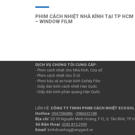
PHIM CÁCH NHIỆT NHÀ KÍNH TẠI TP HCM
– WINDOW FILM
Phim cách nhiệt Anygard tại TP
- Cung cấp giải pháp, thi công Phim cách nhiệt chống nắn
- Chúng tôi liên tục tìm kiếm Đại lý, Nhà Phân phối giá cả t
DỊCH VỤ CHÚNG TÔI CUNG CẤP:
- Phim cách nhiệt cho Nhà Kính, Cửa sổ
- Phim cách nhiệt cho Ô tô
- Phim bảo vệ an toàn kính Safely Film
- Giấy dán kính cách nhiệt Hàn Quốc
- Giấy dán kính phản quang Hàn Quốc
LIÊN HỆ:
CÔNG TY TNHH PHIM CÁCH NHIỆT ECOSO
Hotline
:
0947386886
-
0986633188
Địa chỉ
: Số 95 Nguyễn Minh Hoàng, F12, Q. Tân Bình, TP
Số điện thoại
:
0283.815.2999
Email
: kinhdoanhsg@anygard.vn