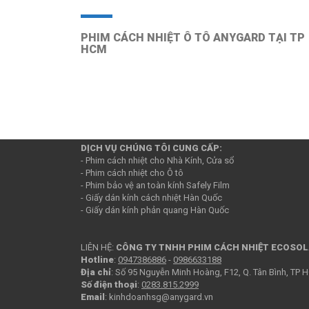
PHIM CÁCH NHIỆT Ô TÔ ANYGARD TẠI TP
HCM
Phim cách nhiệt Anygard tại TP
- Cung cấp giải pháp, thi công Phim cách nhiệt chống nắn
- Chúng tôi liên tục tìm kiếm Đại lý, Nhà Phân phối giá cả t
DỊCH VỤ CHÚNG TÔI CUNG CẤP:
- Phim cách nhiệt cho Nhà Kính, Cửa sổ
- Phim cách nhiệt cho Ô tô
- Phim bảo vệ an toàn kính Safely Film
- Giấy dán kính cách nhiệt Hàn Quốc
- Giấy dán kính phản quang Hàn Quốc
LIÊN HỆ:
CÔNG TY TNHH PHIM CÁCH NHIỆT ECOSO
Hotline
:
0947386886
-
0986633188
Địa chỉ
: Số 95 Nguyễn Minh Hoàng, F12, Q. Tân Bình, TP
Số điện thoại
:
0283.815.2999
Email
: kinhdoanhsg@anygard.vn