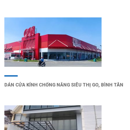
DÁN CỬA KÍNH CHỐNG NẮNG SIÊU THỊ GO, BÌNH TÂN