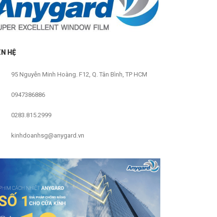
ÊN HỆ
95 Nguyễn Minh Hoàng. F12, Q. Tân Bình, TP HCM
0947386886
0283.815.2999
kinhdoanhsg@anygard.vn