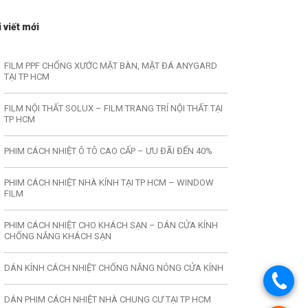
 viết mới
FILM PPF CHỐNG XƯỚC MẶT BÀN, MẶT ĐÁ ANYGARD
TẠI TP HCM
FILM NỘI THẤT SOLUX – FILM TRANG TRÍ NỘI THẤT TẠI
TP HCM
PHIM CÁCH NHIỆT Ô TÔ CAO CẤP – ƯU ĐÃI ĐẾN 40%
PHIM CÁCH NHIỆT NHÀ KÍNH TẠI TP HCM – WINDOW
FILM
PHIM CÁCH NHIỆT CHO KHÁCH SẠN – DÁN CỬA KÍNH
CHỐNG NẮNG KHÁCH SẠN
DÁN KÍNH CÁCH NHIỆT CHỐNG NẮNG NÓNG CỬA KÍNH
DÁN PHIM CÁCH NHIỆT NHÀ CHUNG CƯ TẠI TP HCM