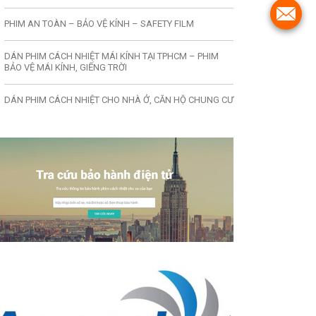
PHIM AN TOÀN – BẢO VỆ KÍNH – SAFETY FILM
DÁN PHIM CÁCH NHIỆT MÁI KÍNH TẠI TPHCM – PHIM
BẢO VỆ MÁI KÍNH, GIẾNG TRỜI
DÁN PHIM CÁCH NHIỆT CHO NHÀ Ở, CĂN HỘ CHUNG CƯ