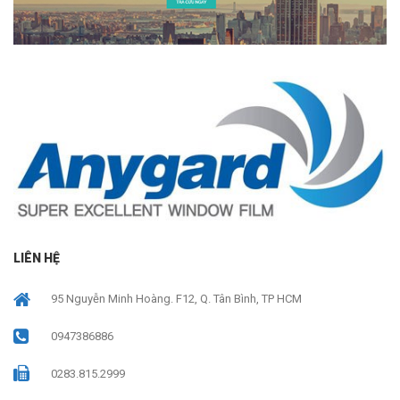
LIÊN HỆ
95 Nguyễn Minh Hoàng. F12, Q. Tân Bình, TP HCM
0947386886
0283.815.2999