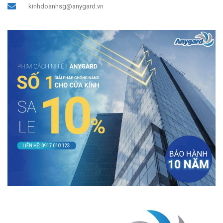
kinhdoanhsg@anygard.vn